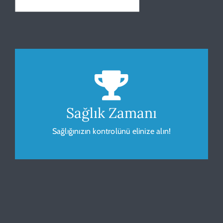
Beden Kitle Endeksi
Sağlığınız için vücudunuzu gözlemleyip
ölçümleyin.
Sağlık Zamanı
Sağlığınızın kontrolünü elinize alın!
HESAPLA