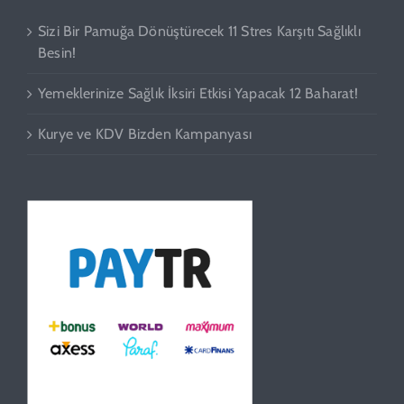
Sizi Bir Pamuğa Dönüştürecek 11 Stres Karşıtı Sağlıklı
Besin!
Yemeklerinize Sağlık İksiri Etkisi Yapacak 12 Baharat!
Kurye ve KDV Bizden Kampanyası