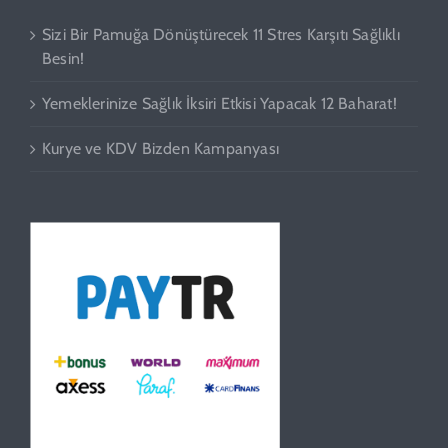
Sizi Bir Pamuğa Dönüştürecek 11 Stres Karşıtı Sağlıklı
Besin!
Yemeklerinize Sağlık İksiri Etkisi Yapacak 12 Baharat!
Kurye ve KDV Bizden Kampanyası