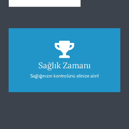
Beden Kitle Endeksi
Sağlığınız için vücudunuzu gözlemleyip
ölçümleyin.
Sağlık Zamanı
Sağlığınızın kontrolünü elinize alın!
HESAPLA