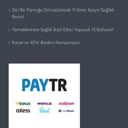
Sizi Bir Pamuğa Dönüştürecek 11 Stres Karşıtı Sağlıklı
Besin!
Yemeklerinize Sağlık İksiri Etkisi Yapacak 12 Baharat!
Kurye ve KDV Bizden Kampanyası