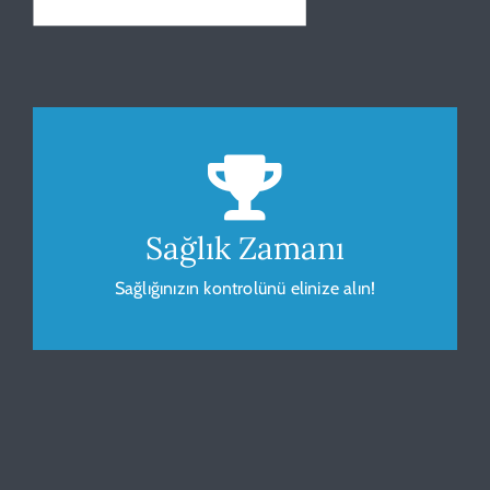
Beden Kitle Endeksi
Sağlığınız için vücudunuzu gözlemleyip
ölçümleyin.
Sağlık Zamanı
Sağlığınızın kontrolünü elinize alın!
HESAPLA