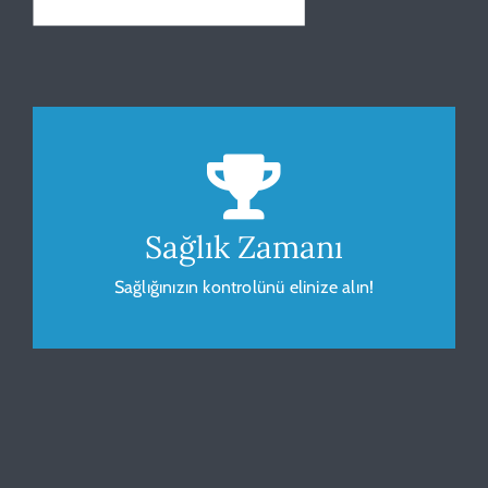
Beden Kitle Endeksi
Sağlığınız için vücudunuzu gözlemleyip
ölçümleyin.
Sağlık Zamanı
Sağlığınızın kontrolünü elinize alın!
HESAPLA