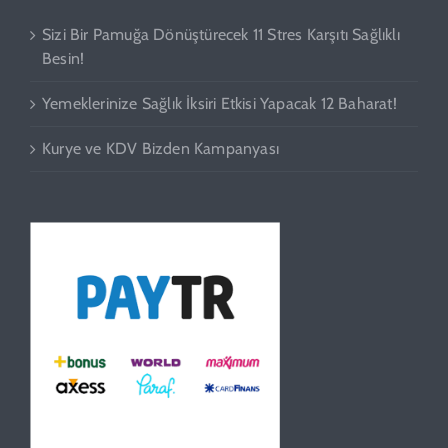
Sizi Bir Pamuğa Dönüştürecek 11 Stres Karşıtı Sağlıklı
Besin!
Yemeklerinize Sağlık İksiri Etkisi Yapacak 12 Baharat!
Kurye ve KDV Bizden Kampanyası