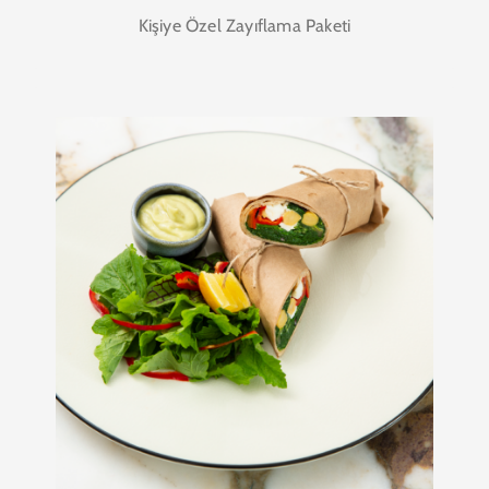
Kişiye Özel Zayıflama Paketi
21 Günlük Kişiye Özel
Aralıklı Oruç Paketi
Brosslife Sağlıklı Beslenme Paketi, sağlıklı ve
zayıflamaya engeli olmayan bireylerin günlük
ihtiyacı olan kalori miktarını 3 öğün şeklinde
karşılayan bir Sağlıklı Beslenme Paketidir.
39.000₺
SATIN AL