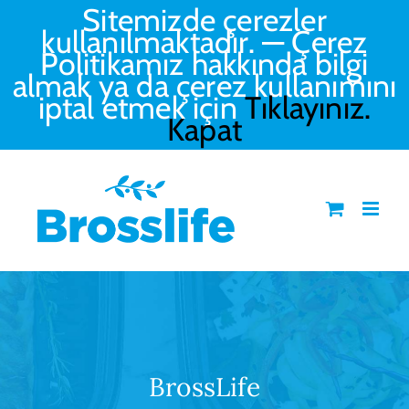
Skip
Sitemizde çerezler
to
kullanılmaktadır. — Çerez
content
Politikamız hakkında bilgi
almak ya da çerez kullanımını
iptal etmek için
Tıklayınız.
Kapat
BrossLife