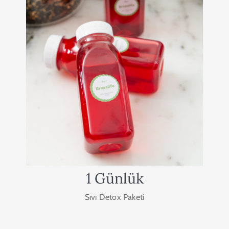
1 Günlük Sıvı Detox
Paketi
Vücudunuzu dinlendirmek, toksinlerden
arındırmak ve sindirim sisteminizde detox etkisi
yaratmak için 1 günlük sıvı detoxumuzu
deneyebilirsiniz.
2.000₺
SATIN AL
1 Günlük
Sıvı Detox Paketi