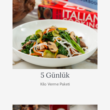
5 Günlük Hızlı Kilo
Verme Paketi
5 günlük hızlı kilo verme paketimizde zengin
menü içeriğimizle aç kalmadan kilo vermenizi
hedefliyoruz. Diyet yapmanın en keyifli halini
kapınıza getiriyoruz.
11.000₺
SATIN AL
5 Günlük
Kilo Verme Paketi