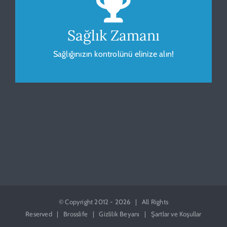
Sağlığınız için vücudunuzu gözlemleyip
ölçümleyin.
Sağlık Zamanı
Sağlığınızın kontrolünü elinize alın!
HESAPLA
© Copyright 2012 -
2026 | All Rights
Reserved | Brosslife |
Gizlilik Beyanı
|
Şartlar ve Koşullar