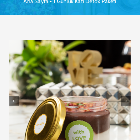
Ana Sayfa
•
1 Günlük Katı Detox Paketi

