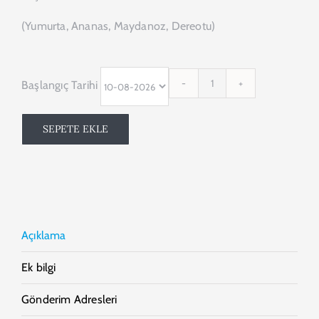
(Yumurta, Ananas, Maydanoz, Dereotu)
Başlangıç Tarihi
1
Günlük
Katı
SEPETE EKLE
Detox
Paketi
adet
Açıklama
Ek bilgi
Gönderim Adresleri