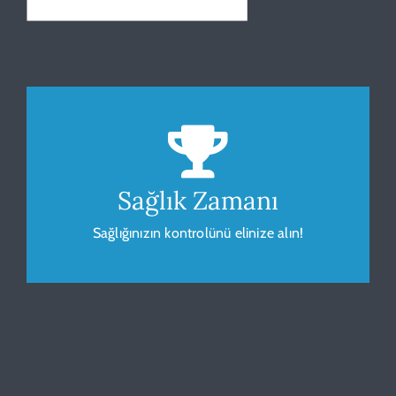
Beden Kitle Endeksi
Sağlığınız için vücudunuzu gözlemleyip
ölçümleyin.
Sağlık Zamanı
Sağlığınızın kontrolünü elinize alın!
HESAPLA