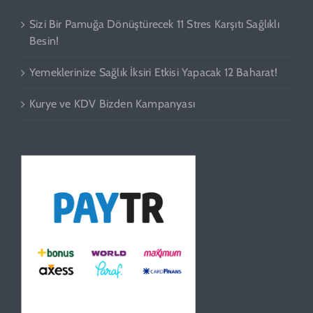
Sizi Bir Pamuğa Dönüştürecek 11 Stres Karşıtı Sağlıklı
Besin!
Yemeklerinize Sağlık İksiri Etkisi Yapacak 12 Baharat!
Kurye ve KDV Bizden Kampanyası