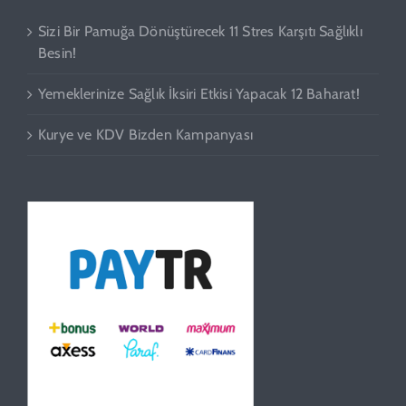
Sizi Bir Pamuğa Dönüştürecek 11 Stres Karşıtı Sağlıklı
Besin!
Yemeklerinize Sağlık İksiri Etkisi Yapacak 12 Baharat!
Kurye ve KDV Bizden Kampanyası