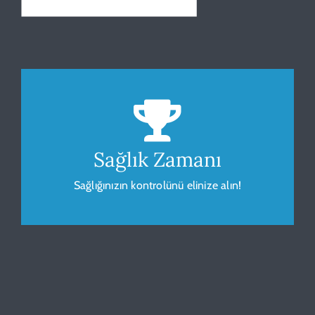
Beden Kitle Endeksi
Sağlığınız için vücudunuzu gözlemleyip
ölçümleyin.
Sağlık Zamanı
Sağlığınızın kontrolünü elinize alın!
HESAPLA