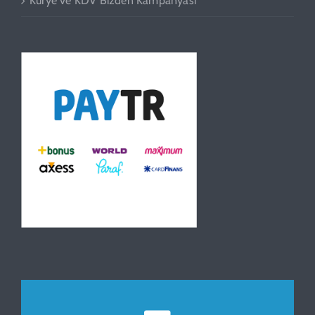
Kurye ve KDV Bizden Kampanyası
Beden Kitle Endeksi