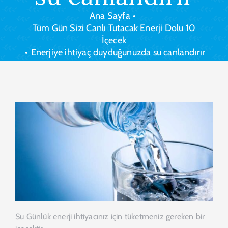
Ana Sayfa
•
Tüm Gün Sizi Canlı Tutacak Enerji Dolu 10
İçecek
•
Enerjiye ihtiyaç duyduğunuzda su canlandırır
Su Günlük enerji ihtiyacınız için tüketmeniz gereken bir