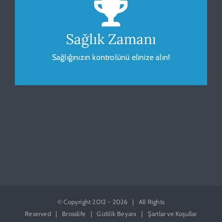
Sağlığınız için vücudunuzu gözlemleyip
ölçümleyin.
Sağlık Zamanı
Sağlığınızın kontrolünü elinize alın!
HESAPLA
© Copyright 2012 -
2026 | All Rights
Reserved | Brosslife |
Gizlilik Beyanı
|
Şartlar ve Koşullar