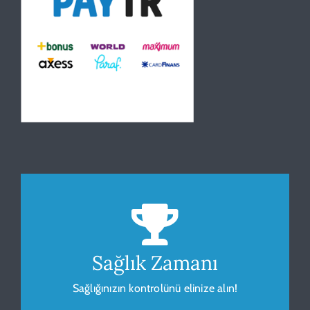
Beden Kitle Endeksi
Sağlığınız için vücudunuzu gözlemleyip
ölçümleyin.
Sağlık Zamanı
Sağlığınızın kontrolünü elinize alın!
HESAPLA