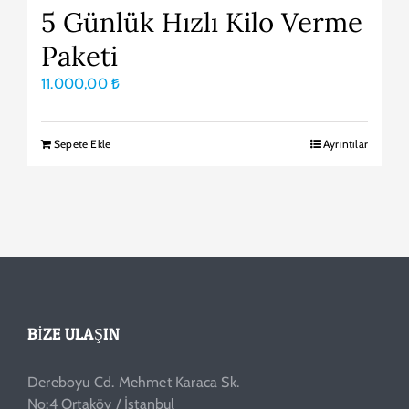
5 Günlük Hızlı Kilo Verme
Paketi
11.000,00
₺
Sepete Ekle
Ayrıntılar
BIZE ULAŞIN
Dereboyu Cd. Mehmet Karaca Sk.
No:4 Ortaköy / İstanbul