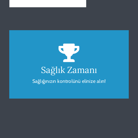
Beden Kitle Endeksi
Sağlığınız için vücudunuzu gözlemleyip
ölçümleyin.
Sağlık Zamanı
Sağlığınızın kontrolünü elinize alın!
HESAPLA