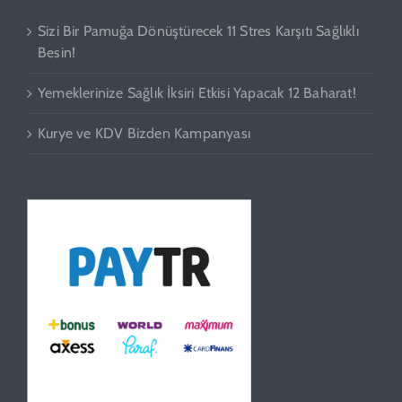
Sizi Bir Pamuğa Dönüştürecek 11 Stres Karşıtı Sağlıklı
Besin!
Yemeklerinize Sağlık İksiri Etkisi Yapacak 12 Baharat!
Kurye ve KDV Bizden Kampanyası