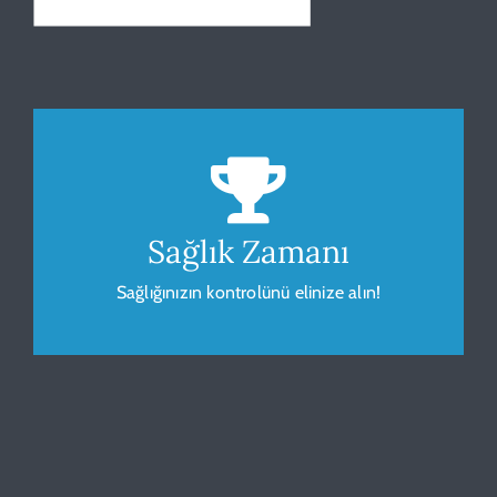
Beden Kitle Endeksi
Sağlığınız için vücudunuzu gözlemleyip
ölçümleyin.
Sağlık Zamanı
Sağlığınızın kontrolünü elinize alın!
HESAPLA