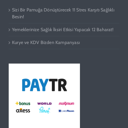
Sizi Bir Pamuğa Dönüştürecek 11 Stres Karşıtı Sağlıklı
Besin!
Yemeklerinize Sağlık İksiri Etkisi Yapacak 12 Baharat!
Kurye ve KDV Bizden Kampanyası