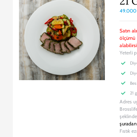
21 
49.00
Satın al
ölçümü i
alabilirs
Yeterli 
Diy
Diy
Bes
21 
Adres u
Brosslif
şeklinde
şuradan
Fıstık e