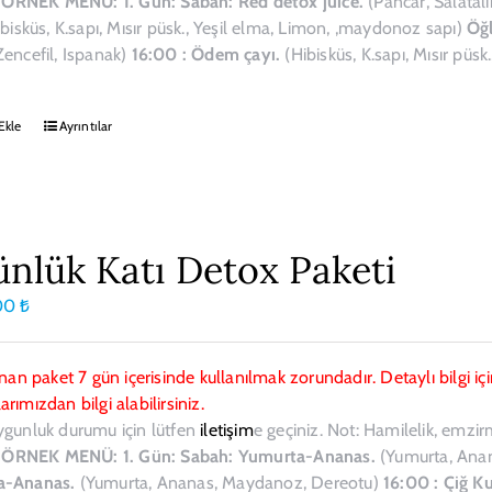
.
ÖRNEK MENÜ:
1. Gün:
Sabah: Red detox juice.
(Pancar, Salatal
bisküs, K.sapı, Mısır püsk., Yeşil elma, Limon, ,maydonoz sapı)
Öğl
encefil, Ispanak)
16:00 : Ödem çayı.
(Hibisküs, K.sapı, Mısır püs
Ekle
Ayrıntılar
ünlük Katı Detox Paketi
00
₺
ınan paket 7 gün içerisinde kullanılmak zorundadır. Detaylı bilgi
rımızdan bilgi alabilirsiniz.
ygunluk durumu için lütfen
iletişim
e geçiniz. Not: Hamilelik, emzi
.
ÖRNEK MENÜ:
1. Gün:
Sabah: Yumurta-Ananas.
(Yumurta, Ana
a-Ananas.
(Yumurta, Ananas, Maydanoz, Dereotu)
16:00 : Çiğ K