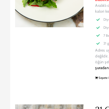
Aralıklı
kalori k
Diy
Diy
7 B
21 
Adres u
değildir
öğün şek
şuradan
Sepete 