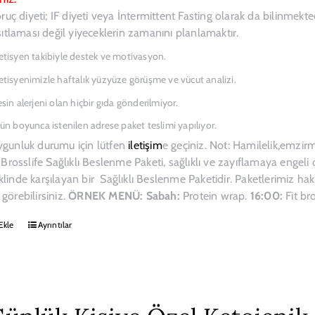
 oruç diyeti; IF diyeti veya İntermittent Fasting olarak da bilinmek
ısıtlaması değil yiyeceklerin zamanını planlamaktır.
etisyen takibiyle destek ve motivasyon.
etisyenimizle haftalık yüzyüze görüşme ve vücut analizi.
esin alerjeni olan hiçbir gıda gönderilmiyor.
gün boyunca istenilen adrese paket teslimi yapılıyor.
ygunluk durumu için lütfen
iletişim
e geçiniz. Not: Hamilelik,emzirm
. Brosslife Sağlıklı Beslenme Paketi, sağlıklı ve zayıflamaya engeli 
linde karşılayan bir Sağlıklı Beslenme Paketidir. Paketlerimiz hakkın
görebilirsiniz.
ÖRNEK MENÜ:
Sabah:
Protein wrap.
16:00:
Fit br
Ekle
Ayrıntılar