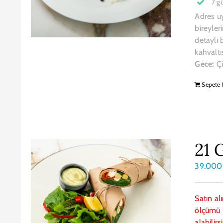
7 g
Adres u
bireyler
detaylı b
kahvaltı
Gece:
Çi
Sepete 
21 
39.00
Satın al
ölçümü i
alabilirs