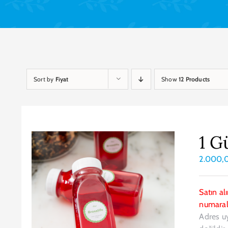
Sort by
Fiyat
Show
12 Products
1 G
2.000,
Satın al
numarala
Adres u