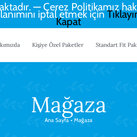
aktadır. — Çerez Politikamız hak
llanımını iptal etmek için
Tıklayı
Kapat
kımızda
Kişiye Özel Paketler
Standart Fit Pak
Mağaza
Ana Sayfa
•
Mağaza