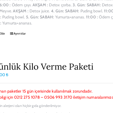
6:00 :
Ödem çayı.
AKŞAM :
Detox çorba.
3. Gün:
SABAH:
Detox 
Meyve.
AKŞAM :
Detox juice.
4. Gün:
SABAH:
Puding bowl.
11:00
:
Puding bowl.
5. Gün:
SABAH:
Yumurta+ananas.
11:00 :
Ödem ça
:
Yumurta+ananas.
Ekle
Ayrıntılar
ünlük Kilo Verme Paketi
,00
₺
ınan paketler 15 gün içerisinde kullanılmak zorundadır.
bilgi için 0212 275 1078 – 0506 993 3170 iletişim numaralarımızdan
in alerjeni olan hiçbir gıda gönderilmiyor.