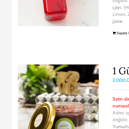
değildir
çayı.
(Hi
Limon, Z
juice.
Sepete 
1 G
2.000,
Satın al
numarala
Adres u
değildir
Yumurt