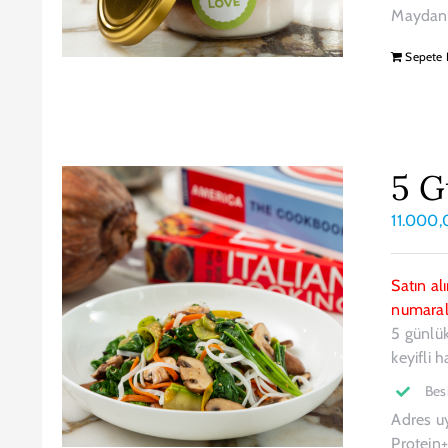
Maydano
Sepete 
5 G
11.000
Satın al
numarala
5 günlük
keyifli h
Bes
Adres u
Protein