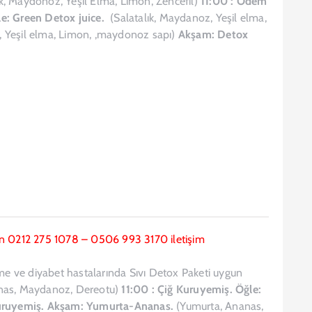
ık, Maydonoz, Yeşil Elma, Limon, Zencefil)
11:00 : Ödem
e: Green Detox juice.
(Salatalık, Maydanoz, Yeşil elma,
k., Yeşil elma, Limon, ,maydonoz sapı)
Akşam: Detox
 için 0212 275 1078 – 0506 993 3170 iletişim
rme ve diyabet hastalarında Sıvı Detox Paketi uygun
nas, Maydanoz, Dereotu)
11:00 : Çiğ Kuruyemiş.
Öğle:
uruyemiş.
Akşam: Yumurta-Ananas.
(Yumurta, Ananas,