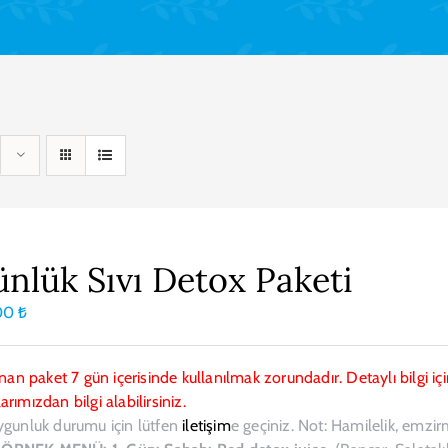
ünlük Sıvı Detox Paketi
00
₺
ınan paket 7 gün içerisinde kullanılmak zorundadır. Detaylı bilgi
rımızdan bilgi alabilirsiniz.
ygunluk durumu için lütfen
iletişim
e geçiniz. Not: Hamilelik, emzi