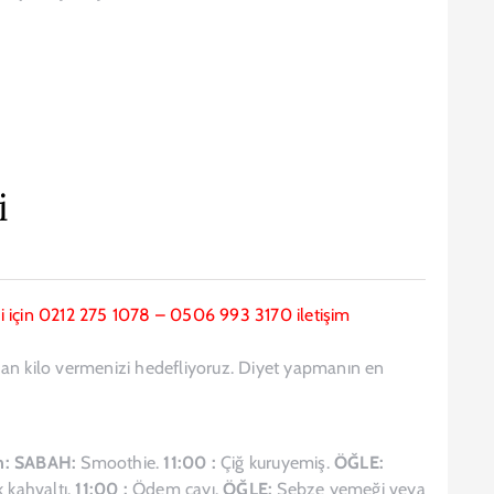
i
lgi için 0212 275 1078 – 0506 993 3170 iletişim
dan kilo vermenizi hedefliyoruz. Diyet yapmanın en
n:
SABAH:
Smoothie.
11:00 :
Çiğ kuruyemiş.
ÖĞLE:
k kahvaltı.
11:00 :
Ödem çayı.
ÖĞLE:
Sebze yemeği veya