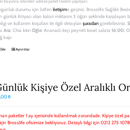
ün boyunca istenilen adrese paket teslimi yapılıyor.
ygunluk durumu için lütfen
iletişim
e geçiniz. Brosslife Sağlıklı Be
in günlük ihtiyacı olan kalori miktarını 3 öğün şeklinde karşılayan
ilgi ve kullanım koşulları ile ilgili detayları
şuradan
görebilirsiniz.
S
sı
Ara:
Chia kıtırı
Öğle:
Ananaslı keçi peynirli bowl salata
16:00:
O
ğ kaju
Ekle
Ayrıntılar
Günlük Kişiye Özel Aralıklı O
0,00
₺
ınan paketler 1 ay içerisinde kullanılmak zorundadır. Kişiye özel 
çin Brosslife ofisimize bekliyoruz. Detaylı bilgi için 0212 275 1
iniz.