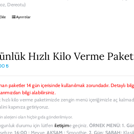
z, Dereotu)
Ekle
Ayrıntılar
ünlük Hızlı Kilo Verme Paket
,00
₺
ınan paketler 14 gün içerisinde kullanılmak zorundadır. Detaylı bi
rımızdan bilgi alabilirsiniz.
 hızlı kilo verme paketimizde zengin menü içeriğimizle aç kalma
alini kapınıza getiriyoruz.
in alerjeni olan hiçbir gıda gönderilmiyor.
ygunluk durumu için lütfen
iletişim
e geçiniz.
ÖRNEK MENÜ:
1. Gü
+sebze.
16:00 :
Meyve.
AKŞAM :
Smoothie.
2. Gün:
SABAH:
Klasi