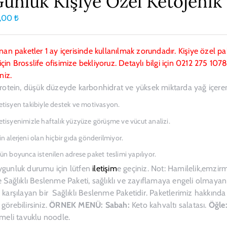
Günlük Kişiye Özel Ketojenik
0,00
₺
ınan paketler 1 ay içerisinde kullanılmak zorundadır. Kişiye özel 
çin Brosslife ofisimize bekliyoruz. Detaylı bilgi için 0212 275 1
iniz.
protein, düşük düzeyde karbonhidrat ve yüksek miktarda yağ içeren 
etisyen takibiyle destek ve motivasyon.
etisyenimizle haftalık yüzyüze görüşme ve vücut analizi.
in alerjeni olan hiçbir gıda gönderilmiyor.
gün boyunca istenilen adrese paket teslimi yapılıyor.
ygunluk durumu için lütfen
iletişim
e geçiniz. Not: Hamilelik,emzirm
e Sağlıklı Beslenme Paketi, sağlıklı ve zayıflamaya engeli olmayan 
 karşılayan bir Sağlıklı Beslenme Paketidir. Paketlerimiz hakkında det
görebilirsiniz.
ÖRNEK MENÜ:
Sabah:
Keto kahvaltı salatası.
Öğle
zmeli tavuklu noodle.