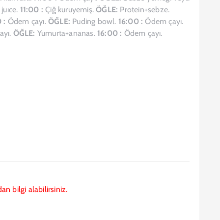
juıce.
11:00 :
Çiğ kuruyemiş.
ÖĞLE:
Protein+sebze.
 :
Ödem çayı.
ÖĞLE:
Puding bowl.
16:00 :
Ödem çayı.
yı.
ÖĞLE:
Yumurta+ananas.
16:00 :
Ödem çayı.
 bilgi alabilirsiniz.