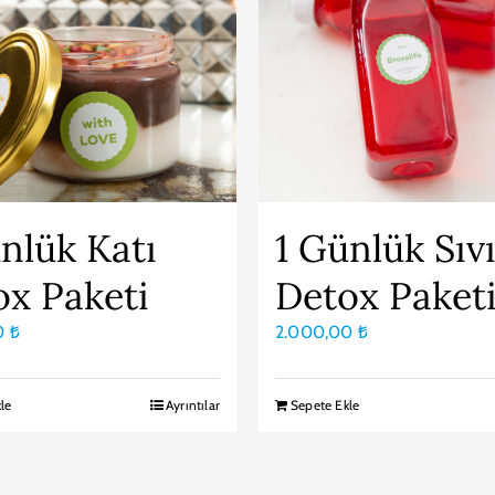
nlük Katı
1 Günlük Sıv
ox Paketi
Detox Paket
0
₺
2.000,00
₺
le
Ayrıntılar
Sepete Ekle