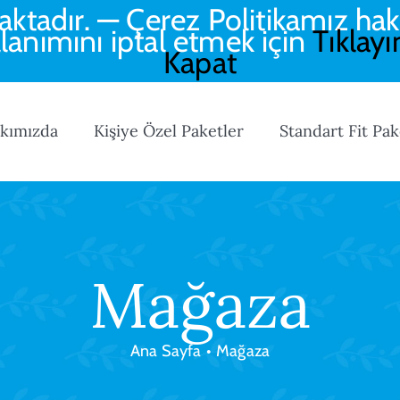
aktadır. — Çerez Politikamız hak
llanımını iptal etmek için
Tıklayı
Kapat
kımızda
Kişiye Özel Paketler
Standart Fit Pak
Mağaza
Ana Sayfa
•
Mağaza