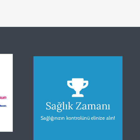
Beden Kitle
Endeksi
Sağlık Zamanı
Sağlığınız için vücudunuzu
gözlemleyip ölçümleyin.
Sağlığınızın kontrolünü elinize alın!
HESAPLA