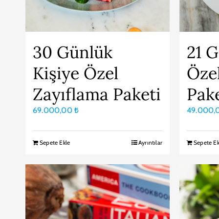
30 Günlük
21 G
Kişiye Özel
Özel
Zayıflama Paketi
Pak
69.000,00
₺
49.000
Sepete Ekle
Ayrıntılar
Sepete Ek