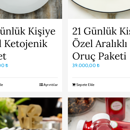
ünlük Kişiye
21 Günlük Ki
 Ketojenik
Özel Aralıklı
et
Oruç Paketi
,00
₺
39.000,00
₺
le
Ayrıntılar
Sepete Ekle