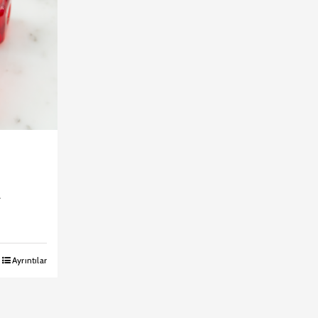
ı
i
Ayrıntılar