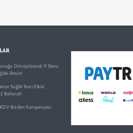
ILAR
Pamuğa Dönüştürecek 11 Stres
ğlıklı Besin!
ize Sağlık İksiri Etkisi
12 Baharat!
 KDV Bizden Kampanyası